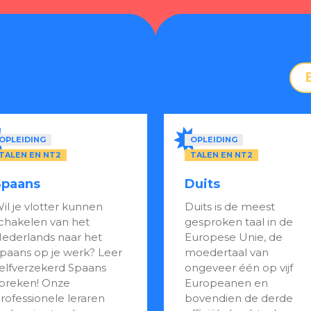
OPLEIDING
OPLEIDING
TALEN EN NT2
TALEN EN NT2
Spaans
Duits
il je vlotter kunnen
Duits is de meest
chakelen van het
gesproken taal in de
ederlands naar het
Europese Unie, de
paans op je werk? Leer
moedertaal van
elfverzekerd Spaans
ongeveer één op vijf
preken! Onze
Europeanen en
rofessionele leraren
bovendien de derde