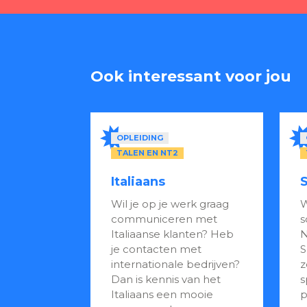
Ook interessant voor jou
OPLEIDING
TALEN EN NT2
Italiaans
Wil je op je werk graag
W
communiceren met
s
Italiaanse klanten? Heb
N
je contacten met
S
internationale bedrijven?
z
Dan is kennis van het
s
Italiaans een mooie
p