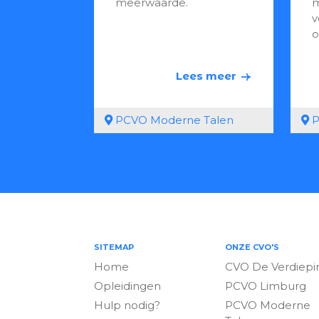
meerwaarde.
m
v
o
Lees meer
PCVO Moderne Talen
P
SITEMAP
ONZE CVO'S
Home
CVO De Verdiepi
Opleidingen
PCVO Limburg
Hulp nodig?
PCVO Moderne