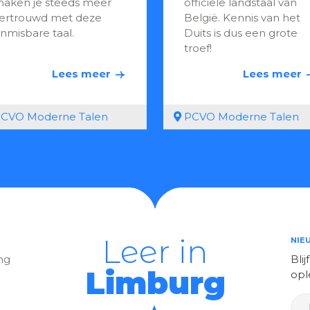
aken je steeds meer
officiële landstaal van
ertrouwd met deze
België. Kennis van het
nmisbare taal.
Duits is dus een grote
troef!
Lees meer
Lees meer
CVO Moderne Talen
PCVO Moderne Talen
Leer in
NIE
ng
Bli
Limburg
opl