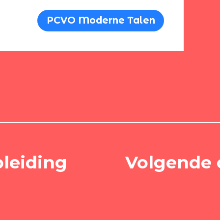
PCVO Moderne Talen
pleiding
Volgende 