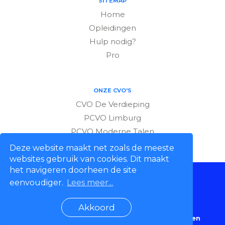
SITEMAP
Home
Opleidingen
Hulp nodig?
Pro
ONZE CVO'S
CVO De Verdieping
PCVO Limburg
PCVO Moderne Talen
Deze website maakt net zoals de meeste
websites gebruik van cookies. Dit maakt
het navigeren doorheen de site
eenvoudiger.
Lees meer...
© 2026
Akkoord
Cookies & Privacy
Algemene voorwaarden