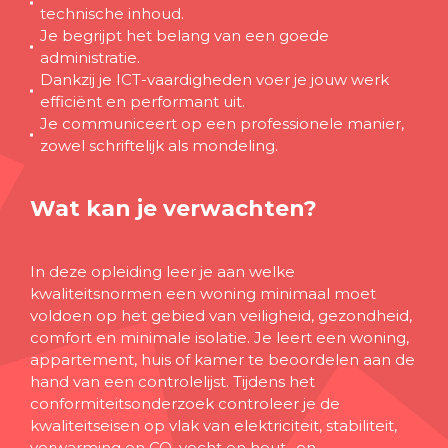
technische inhoud.
Je begrijpt het belang van een goede
administratie.
Dankzij je ICT-vaardigheden voer je jouw werk
efficiënt en performant uit.
Je communiceert op een professionele manier,
zowel schriftelijk als mondeling.
Wat kan je verwachten?
In deze opleiding leer je aan welke
kwaliteitsnormen een woning minimaal moet
voldoen op het gebied van veiligheid, gezondheid,
comfort en minimale isolatie. Je leert een woning,
appartement, huis of kamer te beoordelen aan de
hand van een controlelijst. Tijdens het
conformiteitsonderzoek controleer je de
kwaliteitseisen op vlak van elektriciteit, stabiliteit,
verwarming en CO, vocht en hout- en