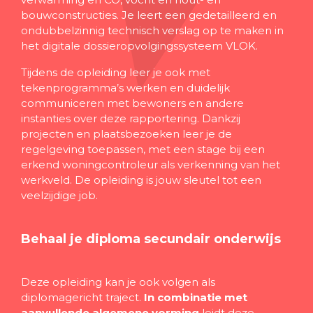
bouwconstructies. Je leert een gedetailleerd en
ondubbelzinnig technisch verslag op te maken in
het digitale dossieropvolgingssysteem VLOK.
Tijdens de opleiding leer je ook met
tekenprogramma’s werken en duidelijk
communiceren met bewoners en andere
instanties over deze rapportering. Dankzij
projecten en plaatsbezoeken leer je de
regelgeving toepassen, met een stage bij een
erkend woningcontroleur als verkenning van het
werkveld. De opleiding is jouw sleutel tot een
veelzijdige job.
Behaal je diploma secundair onderwijs
Deze opleiding kan je ook volgen als
diplomagericht traject.
In combinatie met
aanvullende algemene vorming
leidt deze